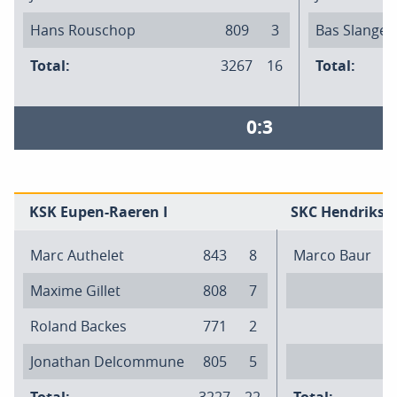
Hans Rouschop
809
3
Bas Slangen
Total:
3267
16
Total:
0:3
KSK Eupen-Raeren I
SKC Hendriks I
Marc Authelet
843
8
Marco Baur
Maxime Gillet
808
7
Roland Backes
771
2
Jonathan Delcommune
805
5