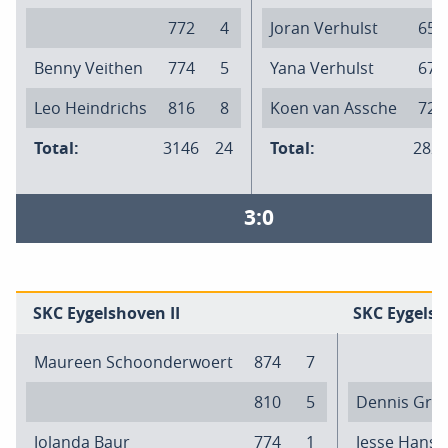
772
4
Joran Verhulst
652
Benny Veithen
774
5
Yana Verhulst
673
Leo Heindrichs
816
8
Koen van Assche
722
Total:
3146
24
Total:
282
3:0
SKC Eygelshoven II
SKC Eygelsh
Maureen Schoonderwoert
874
7
810
5
Dennis Gre
Jolanda Baur
774
1
Jesse Hanss