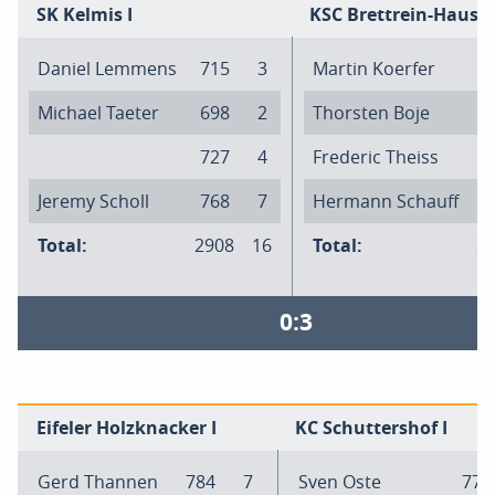
SK Kelmis I
KSC Brettrein-Hauset
Daniel Lemmens
715
3
Martin Koerfer
7
Michael Taeter
698
2
Thorsten Boje
7
727
4
Frederic Theiss
7
Jeremy Scholl
768
7
Hermann Schauff
6
Total:
2908
16
Total:
2
0:3
Eifeler Holzknacker I
KC Schuttershof I
Gerd Thannen
784
7
Sven Oste
774