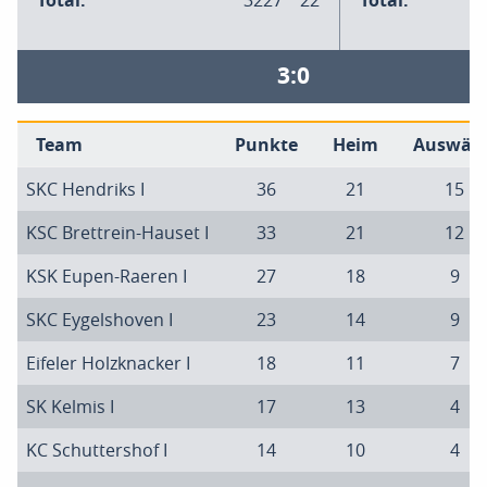
Total:
3227
22
Total:
3
3:0
Team
Punkte
Heim
Auswärt
SKC Hendriks I
36
21
15
KSC Brettrein-Hauset I
33
21
12
KSK Eupen-Raeren I
27
18
9
SKC Eygelshoven I
23
14
9
Eifeler Holzknacker I
18
11
7
SK Kelmis I
17
13
4
KC Schuttershof I
14
10
4