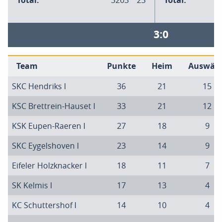
Total:
3203
23
Total:
3:0
Team
Punkte
Heim
Auswärt
SKC Hendriks I
36
21
15
KSC Brettrein-Hauset I
33
21
12
KSK Eupen-Raeren I
27
18
9
SKC Eygelshoven I
23
14
9
Eifeler Holzknacker I
18
11
7
SK Kelmis I
17
13
4
KC Schuttershof I
14
10
4