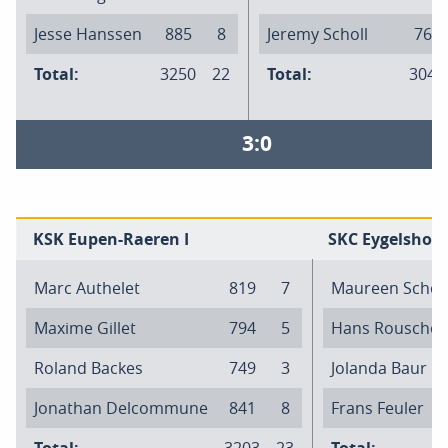
Jesse Hanssen
885
8
Jeremy Scholl
765
Total:
3250
22
Total:
3046
3:0
KSK Eupen-Raeren I
SKC Eygelshove
Marc Authelet
819
7
Maureen Scho
Maxime Gillet
794
5
Hans Rouscho
Roland Backes
749
3
Jolanda Baur
Jonathan Delcommune
841
8
Frans Feuler