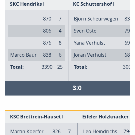
SKC Hendriks I
KC Schuttershof I
870
7
Bjorn Scheurwegen
830
806
4
Sven Oste
796
876
8
Yana Verhulst
690
Marco Baur
838
6
Joran Verhulst
686
Total:
3390
25
Total:
3002
3:0
KSC Brettrein-Hauset I
Eifeler Holzknacker I
Martin Koerfer
826
7
Leo Heindrichs
794