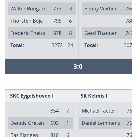
Walter Bongard
773
3
Benny Veithen
754
Thorsten Boje
795
6
788
Frederic Theiss
878
8
Gerd Thannen
743
Total:
3272
24
Total:
3079
3:0
SKC Eygelshoven I
SK Kelmis I
854
7
Michael Taeter
760
Dennis Greten
693
1
Daniel Lemmens
761
Bas Slangen
818
6
760