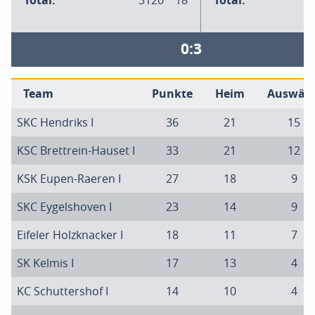
Total:
3120
18
Total:
3
0:3
Team
Punkte
Heim
Auswärt
SKC Hendriks I
36
21
15
KSC Brettrein-Hauset I
33
21
12
KSK Eupen-Raeren I
27
18
9
SKC Eygelshoven I
23
14
9
Eifeler Holzknacker I
18
11
7
SK Kelmis I
17
13
4
KC Schuttershof I
14
10
4