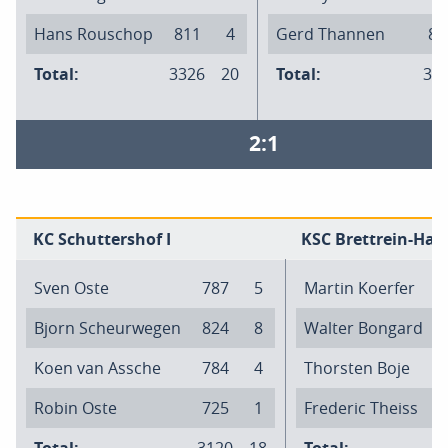
Hans Rouschop
811
4
Gerd Thannen
81
Total:
3326
20
Total:
32
2:1
KC Schuttershof I
KSC Brettrein-Haus
Sven Oste
787
5
Martin Koerfer
Bjorn Scheurwegen
824
8
Walter Bongard
Koen van Assche
784
4
Thorsten Boje
Robin Oste
725
1
Frederic Theiss