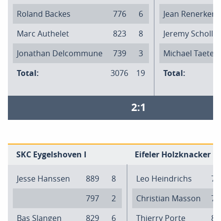
Roland Backes
776
6
Jean Renerken
Marc Authelet
823
8
Jeremy Scholl
Jonathan Delcommune
739
3
Michael Taeter
Total:
3076
19
Total:
2:1
SKC Eygelshoven I
Eifeler Holzknacker I
Jesse Hanssen
889
8
Leo Heindrichs
79
797
2
Christian Masson
74
Bas Slangen
829
6
Thierry Porte
84