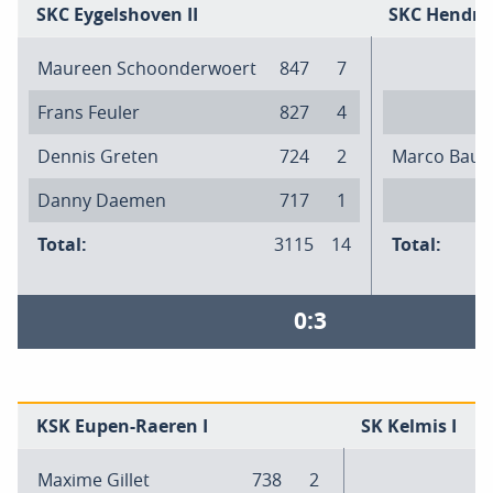
SKC Eygelshoven II
SKC Hendrik
Maureen Schoonderwoert
847
7
Frans Feuler
827
4
Dennis Greten
724
2
Marco Baur
Danny Daemen
717
1
Total:
3115
14
Total:
0:3
KSK Eupen-Raeren I
SK Kelmis I
Maxime Gillet
738
2