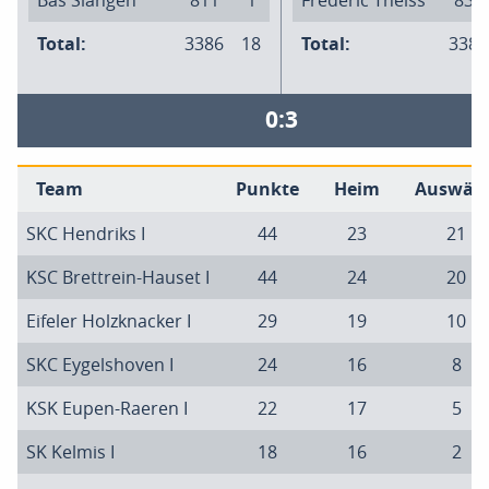
Bas Slangen
811
1
Frederic Theiss
836
Total:
3386
18
Total:
3387
0:3
Team
Punkte
Heim
Auswärt
SKC Hendriks I
44
23
21
KSC Brettrein-Hauset I
44
24
20
Eifeler Holzknacker I
29
19
10
SKC Eygelshoven I
24
16
8
KSK Eupen-Raeren I
22
17
5
SK Kelmis I
18
16
2