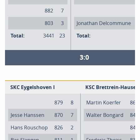
882
7
803
3
Jonathan Delcommune
Total:
3441
23
Total:
3
3:0
SKC Eygelshoven I
KSC Brettrein-Hauset 
879
8
Martin Koerfer
861
Jesse Hanssen
870
7
Walter Bongard
847
Hans Rouschop
826
2
843