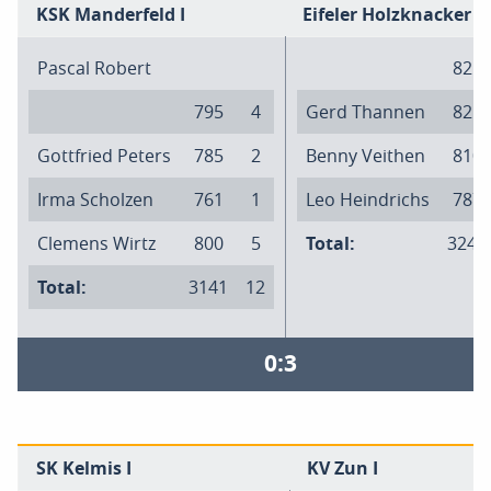
KSK Manderfeld I
Eifeler Holzknacker I
Pascal Robert
825
795
4
Gerd Thannen
821
Gottfried Peters
785
2
Benny Veithen
810
Irma Scholzen
761
1
Leo Heindrichs
787
Clemens Wirtz
800
5
Total:
3243
Total:
3141
12
0:3
SK Kelmis I
KV Zun I