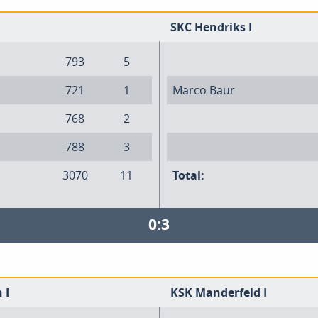
SKC Hendriks I
793
5
721
1
Marco Baur
768
2
788
3
3070
11
Total:
0:3
 I
KSK Manderfeld I