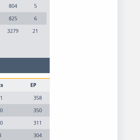
804
5
825
6
3279
21
ts
EP
1
358
0
350
0
311
8
304