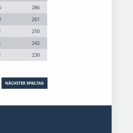
5
286
2
261
1
250
1
242
1
230
NÄCHSTER SPIELTAG