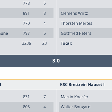
778
5
891
8
Clemens Wirtz
770
4
Thorsten Mertes
mune
797
6
Gottfried Peters
3236
23
Total:
3:0
I
KSC Brettrein-Hauset I
831
7
Martin Koerfer
803
4
Walter Bongard