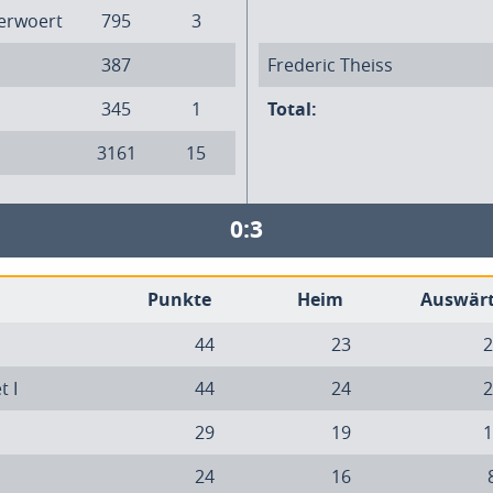
erwoert
795
3
387
Frederic Theiss
345
1
Total:
3161
15
0:3
Punkte
Heim
Auswär
44
23
2
t I
44
24
2
29
19
1
24
16