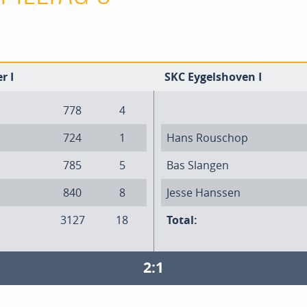
r I
SKC Eygelshoven I
778
4
724
1
Hans Rouschop
785
5
Bas Slangen
840
8
Jesse Hanssen
3127
18
Total:
2:1