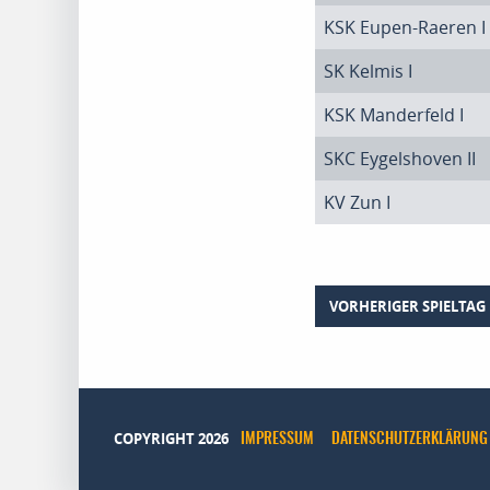
KSK Eupen-Raeren I
SK Kelmis I
KSK Manderfeld I
SKC Eygelshoven II
KV Zun I
VORHERIGER SPIELTAG
COPYRIGHT 2026
IMPRESSUM
DATENSCHUTZERKLÄRUNG