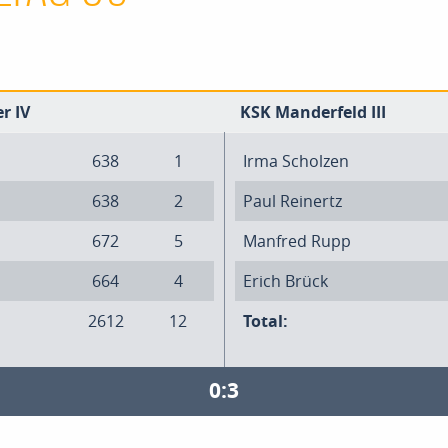
r IV
KSK Manderfeld III
638
1
Irma Scholzen
638
2
Paul Reinertz
672
5
Manfred Rupp
664
4
Erich Brück
2612
12
Total:
0:3