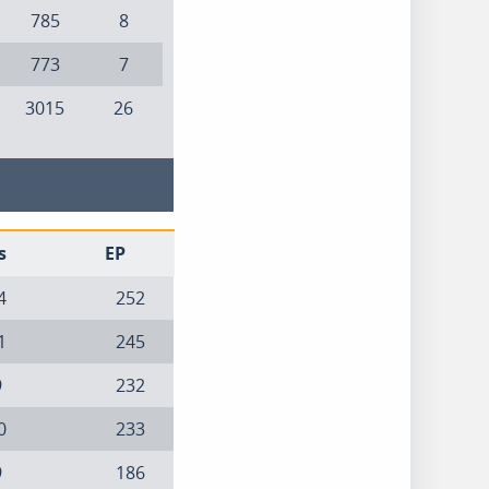
785
8
773
7
3015
26
s
EP
4
252
1
245
9
232
0
233
9
186