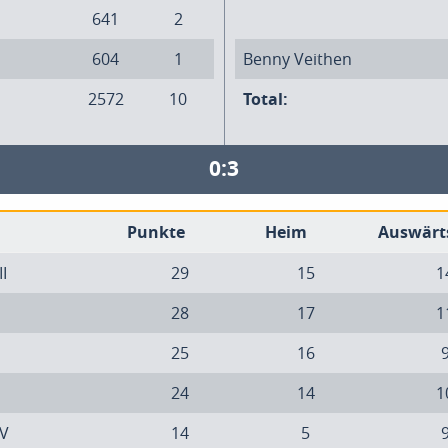
641
2
604
1
Benny Veithen
2572
10
Total:
0:3
Punkte
Heim
Auswärt
II
29
15
1
28
17
1
25
16
24
14
1
IV
14
5