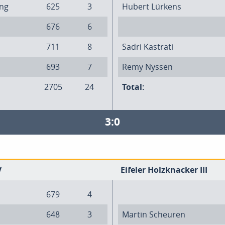
ing
625
3
Hubert Lürkens
676
6
711
8
Sadri Kastrati
693
7
Remy Nyssen
2705
24
Total:
3:0
V
Eifeler Holzknacker III
679
4
648
3
Martin Scheuren