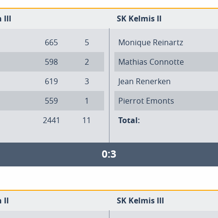
III
SK Kelmis II
665
5
Monique Reinartz
598
2
Mathias Connotte
619
3
Jean Renerken
559
1
Pierrot Emonts
2441
11
Total:
0:3
 II
SK Kelmis III