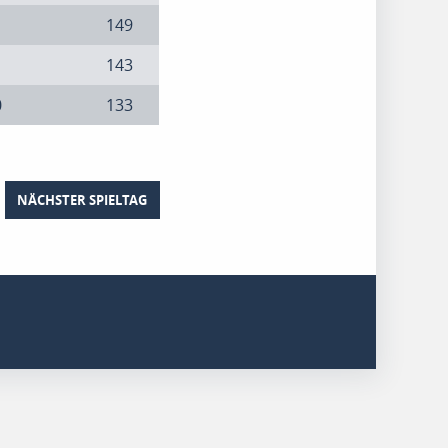
1
149
1
143
0
133
NÄCHSTER SPIELTAG