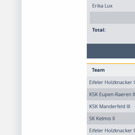
Erika Lux
Total:
Team
Eifeler Holzknacker I
KSK Eupen-Raeren II
KSK Manderfeld III
SK Kelmis II
Eifeler Holzknacker 