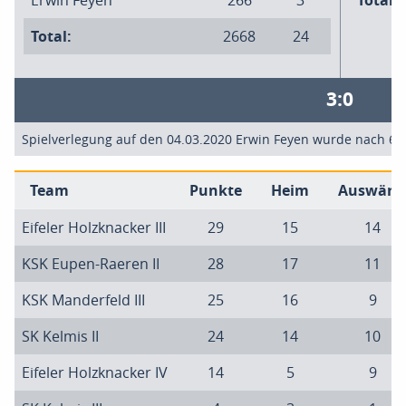
Erwin Feyen
266
3
Total:
Total:
2668
24
3:0
Spielverlegung auf den 04.03.2020 Erwin Feyen wurde nach 60
Team
Punkte
Heim
Auswärt
Eifeler Holzknacker III
29
15
14
KSK Eupen-Raeren II
28
17
11
KSK Manderfeld III
25
16
9
SK Kelmis II
24
14
10
Eifeler Holzknacker IV
14
5
9