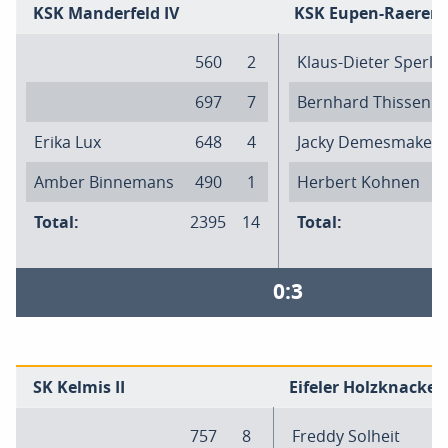
KSK Manderfeld IV
KSK Eupen-Raeren I
560
2
Klaus-Dieter Sperli
697
7
Bernhard Thissen
Erika Lux
648
4
Jacky Demesmaker
Amber Binnemans
490
1
Herbert Kohnen
Total:
2395
14
Total:
0:3
SK Kelmis II
Eifeler Holzknacker 
757
8
Freddy Solheit
6