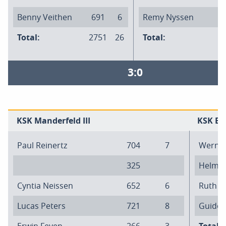
Benny Veithen
691
6
Remy Nyssen
6
Total:
2751
26
Total:
2
3:0
KSK Manderfeld III
KSK Eu
Paul Reinertz
704
7
Werner
325
Helma 
Cyntia Neissen
652
6
Ruth K
Lucas Peters
721
8
Guido 