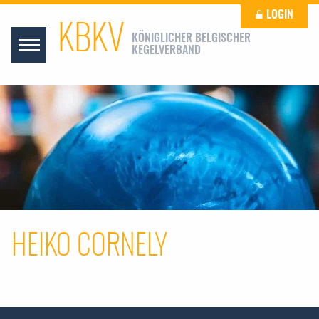
LOGIN
KBKV
KÖNIGLICHER BELGISCHER
KEGELVERBAND
HEIKO CORNELY