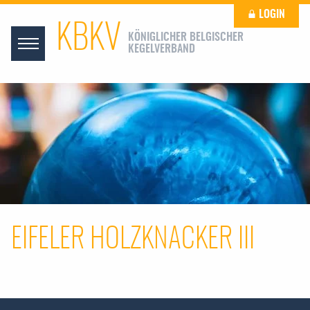
LOGIN
KBKV
KÖNIGLICHER BELGISCHER
KEGELVERBAND
EIFELER HOLZKNACKER III